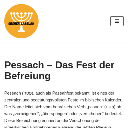
Zum
Inhalt
springen
Pessach – Das Fest der
Befreiung
Pessach (פֶּסַח), auch als Passahfest bekannt, ist eines der
zentralen und bedeutungsvollsten Feste im biblischen Kalender.
Der Name leitet sich vom hebräischen Verb „pasach“ (פָּסַח) ab,
was „vorbeigehen“, „überspringen“ oder „verschonen“ bedeutet.
Diese Bezeichnung erinnert an die Verschonung der
israelitischen Erstgeborenen während der letzten Plage in